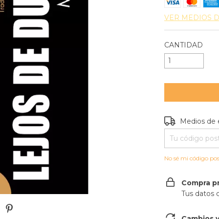
VER MEDIOS 
CANTIDAD
Entregas para e
Medios de 
No sé mi código pos
Compra p
Tus datos 
Cambios y