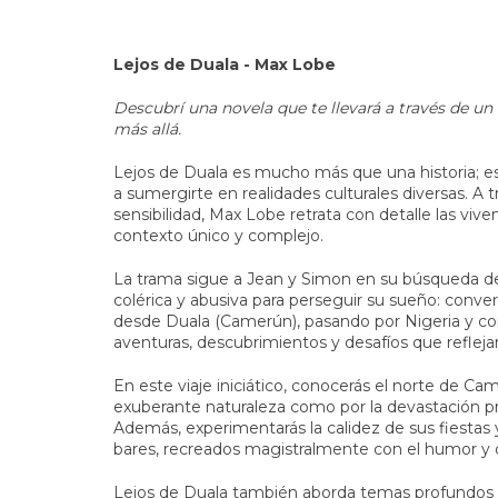
Lejos de Duala - Max Lobe
Descubrí una novela que te llevará a través de u
más allá.
Lejos de Duala es mucho más que una historia; es
a sumergirte en realidades culturales diversas. A 
sensibilidad, Max Lobe retrata con detalle las vive
contexto único y complejo.
La trama sigue a Jean y Simon en su búsqueda d
colérica y abusiva para perseguir su sueño: convert
desde Duala (Camerún), pasando por Nigeria y con 
aventuras, descubrimientos y desafíos que refle
En este viaje iniciático, conocerás el norte de C
exuberante naturaleza como por la devastación p
Además, experimentarás la calidez de sus fiestas y
bares, recreados magistralmente con el humor y de
Lejos de Duala también aborda temas profundos co