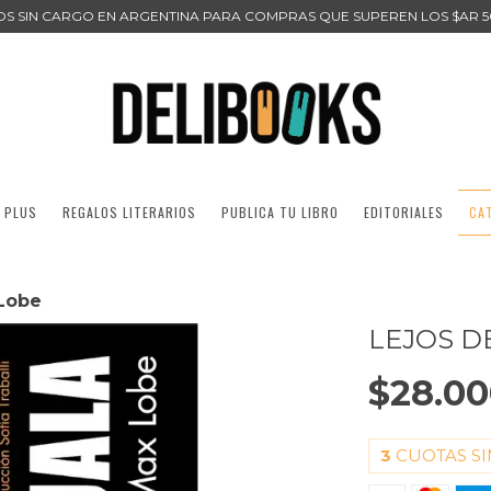
ÍOS SIN CARGO EN ARGENTINA PARA COMPRAS QUE SUPEREN LOS $AR 5
 PLUS
REGALOS LITERARIOS
PUBLICA TU LIBRO
EDITORIALES
CA
 Lobe
LEJOS D
$28.0
3
CUOTAS SI