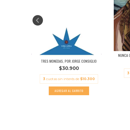
NUNCA C
TRES MONEDAS, POR JORGE CONSIGLIO
- HO KYUN
$30.900
3
3
cuotas sin interés de
$10.300
.333,33