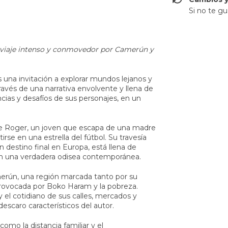
Si no te gu
n viaje intenso y conmovedor por Camerún y
 una invitación a explorar mundos lejanos y
través de una narrativa envolvente y llena de
ncias y desafíos de sus personajes, en un
e Roger, un joven que escapa de una madre
irse en una estrella del fútbol. Su travesía
destino final en Europa, está llena de
jan una verdadera odisea contemporánea.
amerún, una región marcada tanto por su
rovocada por Boko Haram y la pobreza.
 el cotidiano de sus calles, mercados y
scaro característicos del autor.
mo la distancia familiar y el