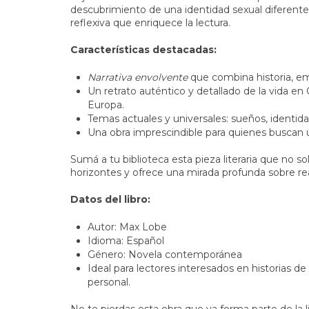
descubrimiento de una identidad sexual diferen
reflexiva que enriquece la lectura.
Características destacadas:
Narrativa envolvente
que combina historia, em
Un retrato auténtico y detallado de la vida en
Europa.
Temas actuales y universales: sueños, identidad
Una obra imprescindible para quienes buscan
Sumá a tu biblioteca esta pieza literaria que no s
horizontes y ofrece una mirada profunda sobre rea
Datos del libro:
Autor: Max Lobe
Idioma: Español
Género: Novela contemporánea
Ideal para lectores interesados en historias de
personal.
No te pierdas esta obra que ya forma parte de la l