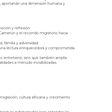
te, aportando una dimensión humana y
oción y reflexión.
 Camerún y el recorrido migratorio hacia
, familia y adversidad.
 una lectura enriquecedora y comprometida.
olo entretiene, sino que también amplía
lidades a menudo invisibilizadas.
 migración, cultura africana y crecimiento
iteratura indispensable para entender las