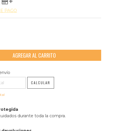
DE PAGO
l CP:
CAMBIAR CP
envío
CALCULAR
tal
rotegida
cuidados durante toda la compra.
 devoluciones