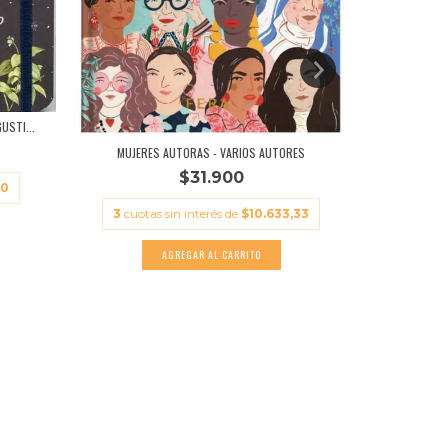
USTI...
ATELIER DE 
MUJERES AUTORAS - VARIOS AUTORES
$31.900
00
3
cuotas
3
cuotas sin interés de
$10.633,33