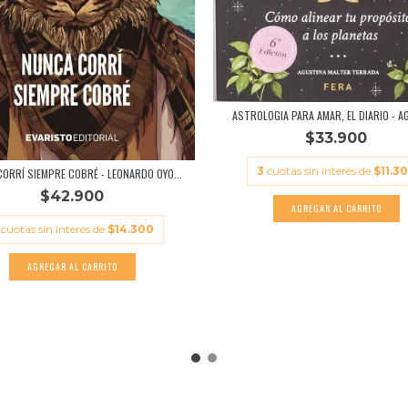
ASTROLOGIA PARA AMAR, EL DIARIO - AG
$33.900
3
cuotas sin interés de
$11.3
ORRÍ SIEMPRE COBRÉ - LEONARDO OYO...
$42.900
cuotas sin interés de
$14.300