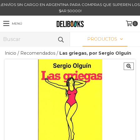
¡ENVÍOS SIN CARGO EN ARGENTINA PARA COMPRAS QUE SUPEREN LOS
$AR 50000!
MENÚ
0
PRODUCTOS
Inicio
/
Recomendados
/
Las griegas, por Sergio Olguín