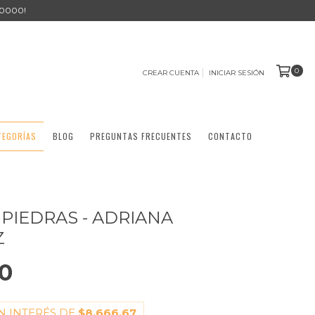
0000!
0
CREAR CUENTA
INICIAR SESIÓN
TEGORÍAS
BLOG
PREGUNTAS FRECUENTES
CONTACTO
 PIEDRAS - ADRIANA
Z
0
N INTERÉS DE
$8.666,67