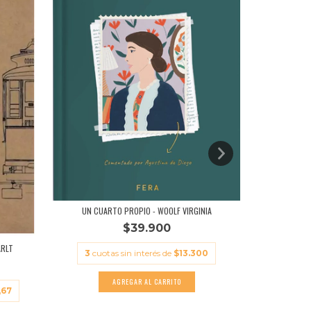
UN CUARTO PROPIO - WOOLF VIRGINIA
$39.900
ARLT
3
cuotas sin interés de
$13.300
LA HISTO
,67
3
cuota