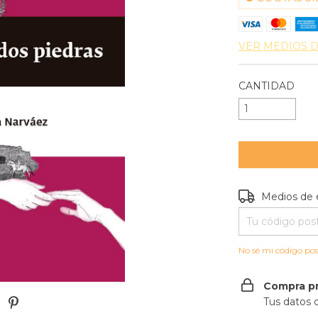
VER MEDIOS 
CANTIDAD
Entregas para e
Medios de 
No sé mi código pos
Compra p
Tus datos 