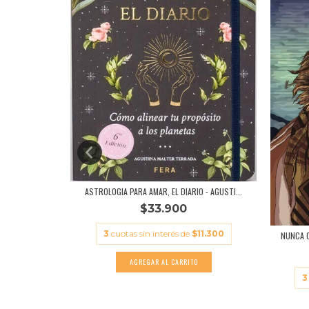
ASTROLOGIA PARA AMAR, EL DIARIO - AGUSTI...
$33.900
AUTORES
3
cuotas sin interés de
$11.300
NUNCA C
.633,33
3