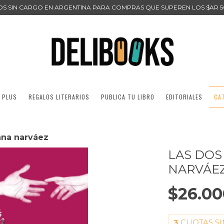
ÍOS SIN CARGO EN ARGENTINA PARA COMPRAS QUE SUPEREN LOS $AR 5
 PLUS
REGALOS LITERARIOS
PUBLICA TU LIBRO
EDITORIALES
CA
iana narváez
LAS DOS
NARVÁE
$26.00
3
CUOTAS SI