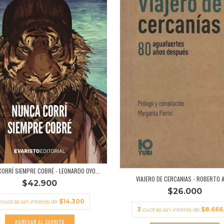
ORRÍ SIEMPRE COBRÉ - LEONARDO OYO...
VIAJERO DE CERCANIAS - ROBERTO 
$42.900
$26.000
cuotas sin interés de
$14.300
3
cuotas sin interés de
$8.666