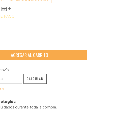
DE PAGO
l CP:
CAMBIAR CP
envío
CALCULAR
tal
rotegida
cuidados durante toda la compra.