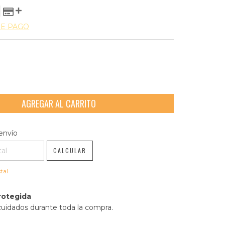
DE PAGO
l CP:
CAMBIAR CP
envío
CALCULAR
tal
rotegida
cuidados durante toda la compra.