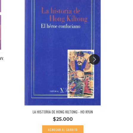
VV.
CÓMO PERMANE
LA HISTORIA DE HONG KILTONG - HO KYUN
$25.000