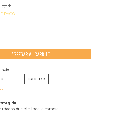
DE PAGO
l CP:
CAMBIAR CP
envío
CALCULAR
tal
rotegida
cuidados durante toda la compra.