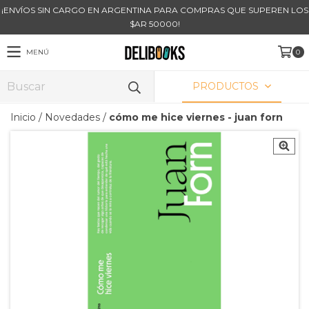
¡ENVÍOS SIN CARGO EN ARGENTINA PARA COMPRAS QUE SUPEREN LOS
$AR 50000!
MENÚ
0
PRODUCTOS
Inicio
/
Novedades
/
cómo me hice viernes - juan forn