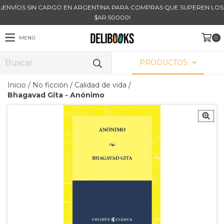
¡ENVÍOS SIN CARGO EN ARGENTINA PARA COMPRAS QUE SUPEREN LOS
$AR 50000!
MENÚ
0
PRODUCTOS
Inicio
/
No ficción
/
Calidad de vida
/
Bhagavad Gita - Anónimo