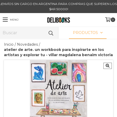
¡ENVÍOS SIN CARGO EN ARGENTINA PARA COMPRAS QUE SUPEREN LOS
$AR 50000!
MENÚ
0
PRODUCTOS
Inicio
/
Novedades
/
atelier de arte. un workbook para inspirarte en los
artistas y explorar tu - villar magdalena benaim victoria