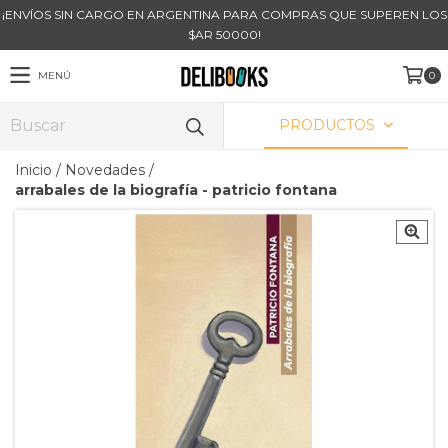
¡ENVÍOS SIN CARGO EN ARGENTINA PARA COMPRAS QUE SUPEREN LOS
$AR 50000!
MENÚ
0
PRODUCTOS
Inicio
/
Novedades
/
arrabales de la biografía - patricio fontana