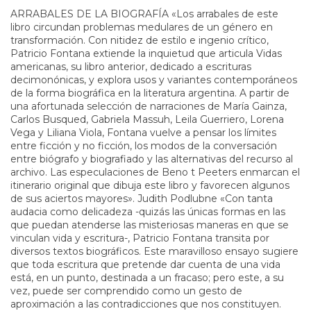
ARRABALES DE LA BIOGRAFÍA «Los arrabales de este
libro circundan problemas medulares de un género en
transformación. Con nitidez de estilo e ingenio crítico,
Patricio Fontana extiende la inquietud que articula Vidas
americanas, su libro anterior, dedicado a escrituras
decimonónicas, y explora usos y variantes contemporáneos
de la forma biográfica en la literatura argentina. A partir de
una afortunada selección de narraciones de María Gainza,
Carlos Busqued, Gabriela Massuh, Leila Guerriero, Lorena
Vega y Liliana Viola, Fontana vuelve a pensar los límites
entre ficción y no ficción, los modos de la conversación
entre biógrafo y biografiado y las alternativas del recurso al
archivo. Las especulaciones de Beno t Peeters enmarcan el
itinerario original que dibuja este libro y favorecen algunos
de sus aciertos mayores». Judith Podlubne «Con tanta
audacia como delicadeza -quizás las únicas formas en las
que puedan atenderse las misteriosas maneras en que se
vinculan vida y escritura-, Patricio Fontana transita por
diversos textos biográficos. Este maravilloso ensayo sugiere
que toda escritura que pretende dar cuenta de una vida
está, en un punto, destinada a un fracaso; pero este, a su
vez, puede ser comprendido como un gesto de
aproximación a las contradicciones que nos constituyen.