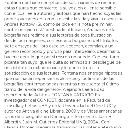
Fontana nos hace cómplices de sus maneras de recorrer
estas fisuras que convierte, a su vez, en el lente sensible
con el cual lee a autores y autoras que han hecho suyas las
preocupaciones en torno a escribir la vida y vivir la escritura».
Andrea Kottow «Si, como se dice en la nota preliminar,
contar una vida está destinado al fracaso, Arrabales de la
biografía nos redime a sus lectores de toda frustración:
desde los márgenes, con ese eco borgeano del título, los
siete ensayos del libro asedian, acechan, acorralan, a un
género reconocido y profuso para interpelarlo, desarmarlo,
hacerle decir lo que por sí mismo no puede. Con ese tono
picante tan suyo, que le quita solemnidad al despliegue de
una biblioteca extraordinaria y le pone ritmo a la
sofisticación de sus lecturas, Fontana nos entrega hipótesis
que nos hacen repensar los alcances y los límites de las
biografías contemporáneas mientras nos cuenta el último
tramo de la vida del género». Alejandra Laera Edad
recomendada: Adultos. FONTANA PATRICIO Es
investigador del CONICET, docente en la Facultad de
Filosofía y Letras UBA y en la Universidad del Cine FUC y
autor de Arlt va al cine Libraria, 2009 y de Vidas americanas.
Usos de la biografía en Domingo F. Sarmiento, Juan B.
Alberdi y Juan M. Gutiérrez Editorial UNQ, 2024 . Con
Claudia Roman preparó la traducción, las notas y el estudio