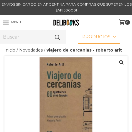
¡ENVÍOS SIN CARGO EN ARGENTINA PARA COMPRAS QUE SUPEREN LOS
$AR 50000!
MENÚ
0
PRODUCTOS
Inicio
/
Novedades
/
viajero de cercanias - roberto arlt