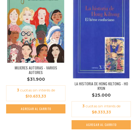
MUJERES AUTORAS - VARIOS
AUTORES
$31.900
LA HISTORIA DE HONG KILTONG - HO
KYUN
3
cuotas sin interés de
$25.000
$10.633,33
3
cuotas sin interés de
$8.333,33