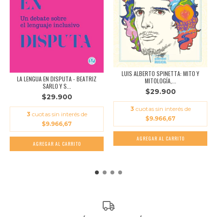
LUIS ALBERTO SPINETTA: MITO Y
LA LENGUA EN DISPUTA - BEATRIZ
MITOLOGÍA,...
SARLO Y S...
$29.900
$29.900
3
cuotas sin interés de
3
cuotas sin interés de
$9.966,67
$9.966,67