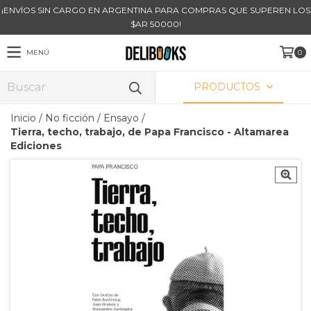
¡ENVÍOS SIN CARGO EN ARGENTINA PARA COMPRAS QUE SUPEREN LOS
$AR 50000!
MENÚ
0
PRODUCTOS
Inicio
/
No ficción
/
Ensayo
/
Tierra, techo, trabajo, de Papa Francisco - Altamarea
Ediciones