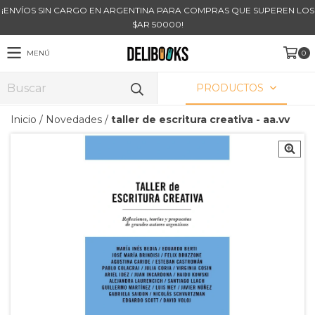
¡ENVÍOS SIN CARGO EN ARGENTINA PARA COMPRAS QUE SUPEREN LOS
$AR 50000!
MENÚ
0
PRODUCTOS
Inicio
/
Novedades
/
taller de escritura creativa - aa.vv