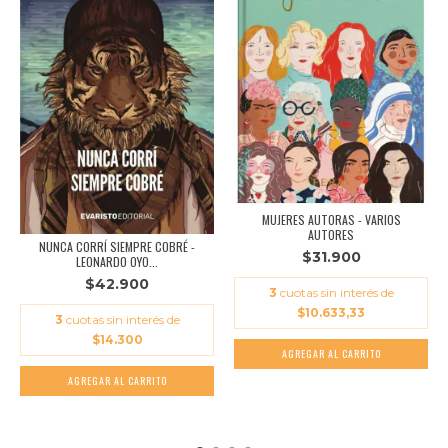
MUJERES AUTORAS - VARIOS
AUTORES
NUNCA CORRÍ SIEMPRE COBRÉ -
$31.900
LEONARDO OYO...
$42.900
3
cuotas sin interés de
$10.633,33
3
cuotas sin interés de
$14.300