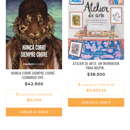
ATELIER DE ARTE. UN WORKBOOK
PARA INSPIR...
NUNCA CORRÍ SIEMPRE COBRÉ -
$38.500
LEONARDO OYO...
$42.900
3
cuotas sin interés de
$12.833,33
3
cuotas sin interés de
$14.300