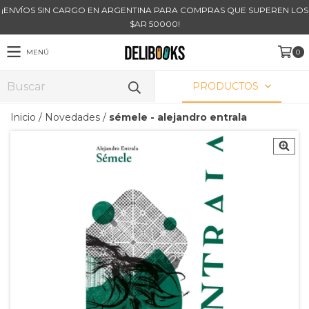
¡ENVÍOS SIN CARGO EN ARGENTINA PARA COMPRAS QUE SUPEREN LOS
$AR 50000!
MENÚ
0
PRODUCTOS
Inicio
/
Novedades
/
sémele - alejandro entrala