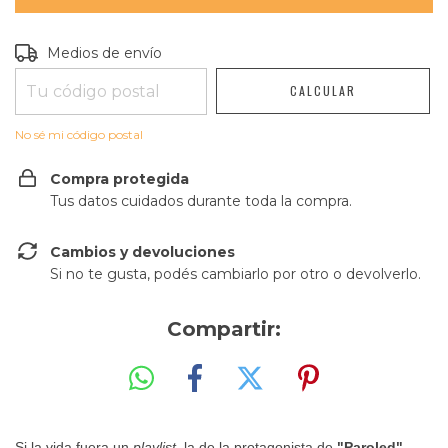
Entregas para el CP:
CAMBIAR CP
Medios de envío
CALCULAR
No sé mi código postal
Compra protegida
Tus datos cuidados durante toda la compra.
Cambios y devoluciones
Si no te gusta, podés cambiarlo por otro o devolverlo.
Compartir:
Si la vida fuera un
playlist
, la de la protagonista de
"Paroled"