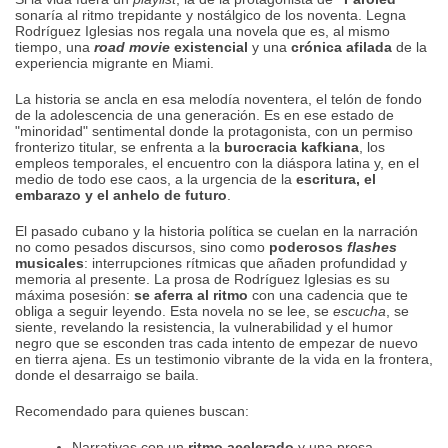
sonaría al ritmo trepidante y nostálgico de los noventa. Legna
Rodríguez Iglesias nos regala una novela que es, al mismo
tiempo, una
road movie
existencial
y una
crónica afilada
de la
experiencia migrante en Miami.
La historia se ancla en esa melodía noventera, el telón de fondo
de la adolescencia de una generación. Es en ese estado de
"minoridad" sentimental donde la protagonista, con un permiso
fronterizo titular, se enfrenta a la
burocracia kafkiana
, los
empleos temporales, el encuentro con la diáspora latina y, en el
medio de todo ese caos, a la urgencia de la
escritura, el
embarazo y el anhelo de futuro
.
El pasado cubano y la historia política se cuelan en la narración
no como pesados discursos, sino como
poderosos
flashes
musicales
: interrupciones rítmicas que añaden profundidad y
memoria al presente. La prosa de Rodríguez Iglesias es su
máxima posesión:
se aferra al ritmo
con una cadencia que te
obliga a seguir leyendo. Esta novela no se lee, se
escucha
, se
siente, revelando la resistencia, la vulnerabilidad y el humor
negro que se esconden tras cada intento de empezar de nuevo
en tierra ajena. Es un testimonio vibrante de la vida en la frontera,
donde el desarraigo se baila.
Recomendado para quienes buscan:
Narrativas con un
ritmo acelerado
y una prosa