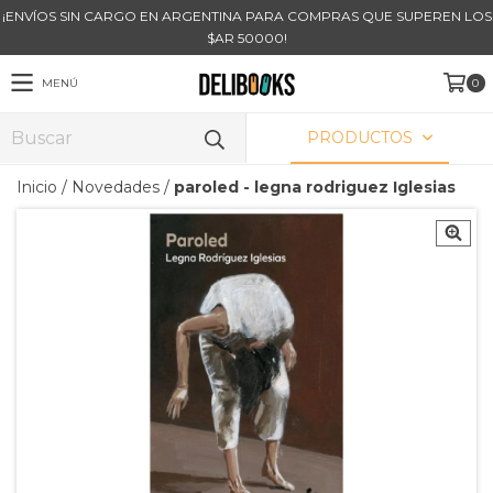
¡ENVÍOS SIN CARGO EN ARGENTINA PARA COMPRAS QUE SUPEREN LOS
$AR 50000!
MENÚ
0
PRODUCTOS
Inicio
/
Novedades
/
paroled - legna rodriguez Iglesias