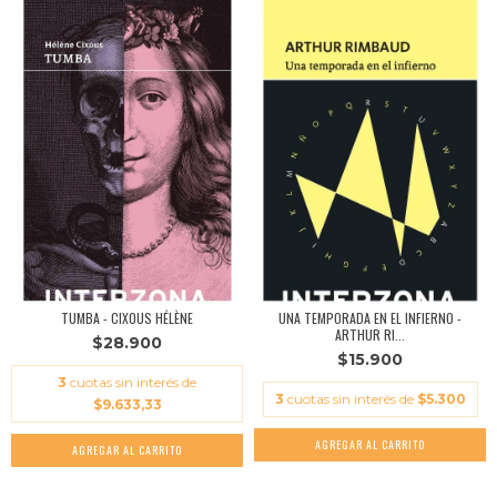
TUMBA - CIXOUS HÉLÈNE
UNA TEMPORADA EN EL INFIERNO -
ARTHUR RI...
$28.900
$15.900
3
cuotas sin interés de
3
cuotas sin interés de
$5.300
$9.633,33