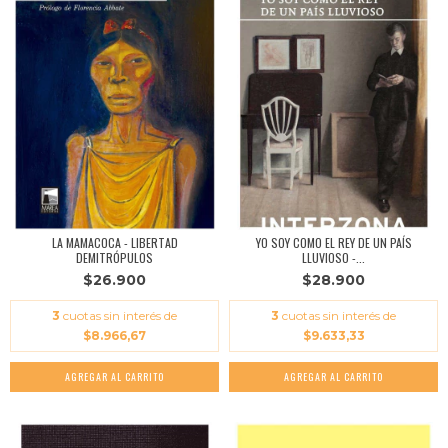
LA MAMACOCA - LIBERTAD
YO SOY COMO EL REY DE UN PAÍS
DEMITRÓPULOS
LLUVIOSO -...
$26.900
$28.900
3
cuotas sin interés de
3
cuotas sin interés de
$8.966,67
$9.633,33