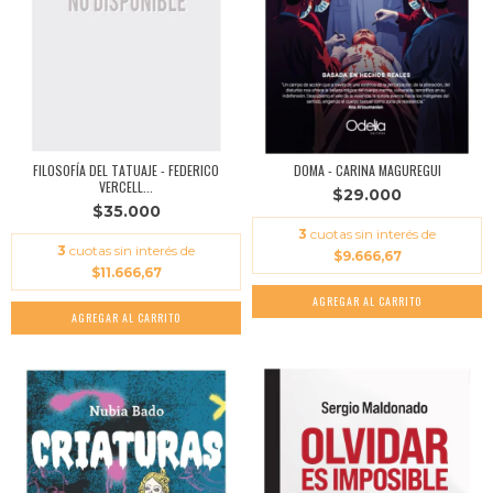
FILOSOFÍA DEL TATUAJE - FEDERICO
DOMA - CARINA MAGUREGUI
VERCELL...
$29.000
$35.000
3
cuotas sin interés de
3
cuotas sin interés de
$9.666,67
$11.666,67