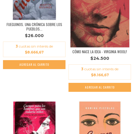
FUEGUINOS. UNA CRÓNICA SOBRE LOS
PUEBLOS...
$26.000
3
cuotas sin interés de
CÓMO NACE LA IDEA - VIRGINIA WOOLF
$8.666,67
$24.500
3
cuotas sin interés de
$8.166,67