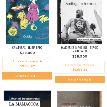
CRIATURAS - NUBIA BADO
OLVIDAR ES IMPOSIBLE - SERGIO
MALDONADO
$29.000
$28.900
3
cuotas sin interés de
3
cuotas sin interés de
$9.666,67
$9.633,33