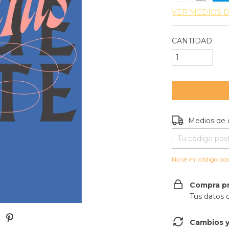
VER MEDIOS 
CANTIDAD
Entregas para e
Medios de 
No sé mi código pos
Compra p
Tus datos 
Cambios y