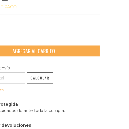
DE PAGO
l CP:
CAMBIAR CP
envío
CALCULAR
tal
rotegida
cuidados durante toda la compra.
 devoluciones