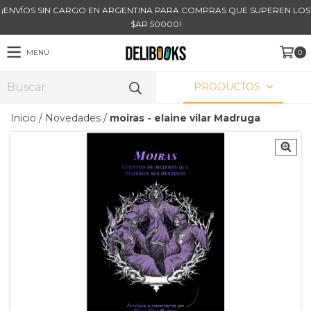
¡ENVÍOS SIN CARGO EN ARGENTINA PARA COMPRAS QUE SUPEREN LOS
$AR 50000!
MENÚ
0
PRODUCTOS
Inicio
/
Novedades
/
moiras - elaine vilar Madruga