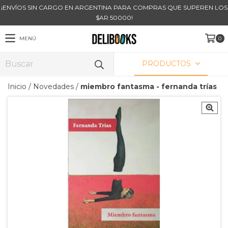
¡ENVÍOS SIN CARGO EN ARGENTINA PARA COMPRAS QUE SUPEREN LOS
$AR 50000!
MENÚ
0
PRODUCTOS
Inicio
/
Novedades
/
miembro fantasma - fernanda trías