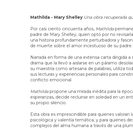
Mathilda - Mary Shelley
Una obra recuperada qu
Por casi ciento cincuenta años,
Mathilda
permanec
padre de Mary Shelley, quien optó por no revisarl
una historia profundamente perturbadora y fascin
de muerte sobre el amor incestuoso de su padre.
Narrada en forma de una extensa carta dirigida a 
drama que la llevó a aislarse en un páramo desol
su maestría como artesana de palabras, utiliza tod
sus lecturas y experiencias personales para constru
conflicto emocional.
Mathilda
propone una mirada inédita para la época
esperanzas, decide recluirse en soledad en un ent
su propio silencio.
Esta obra es imprescindible para quienes valoran la
psicológica y valentía temática, y para quienes d
complejos del alma humana a través de una pluma