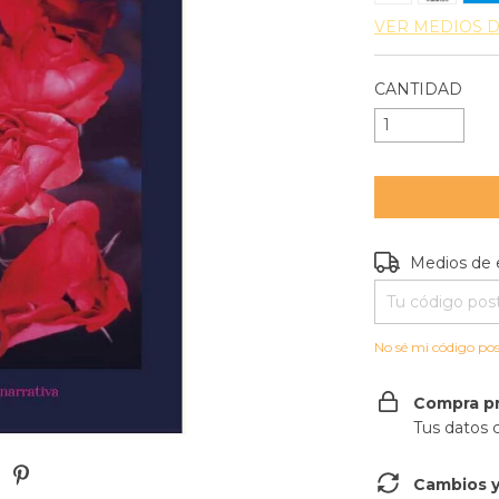
VER MEDIOS 
CANTIDAD
Entregas para e
Medios de 
No sé mi código pos
Compra p
Tus datos 
Cambios y