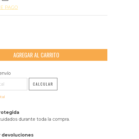
DE PAGO
l CP:
CAMBIAR CP
envío
CALCULAR
tal
rotegida
cuidados durante toda la compra.
 devoluciones