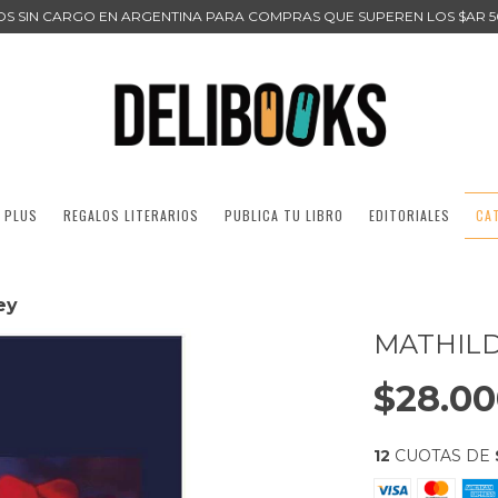
ÍOS SIN CARGO EN ARGENTINA PARA COMPRAS QUE SUPEREN LOS $AR 5
 PLUS
REGALOS LITERARIOS
PUBLICA TU LIBRO
EDITORIALES
CA
ey
MATHILD
$28.0
12
CUOTAS DE