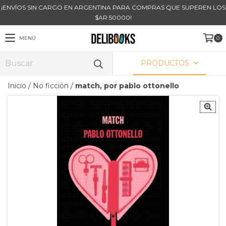
¡ENVÍOS SIN CARGO EN ARGENTINA PARA COMPRAS QUE SUPEREN LOS
$AR 50000!
MENÚ
0
PRODUCTOS
Inicio
/
No ficción
/
match, por pablo ottonello