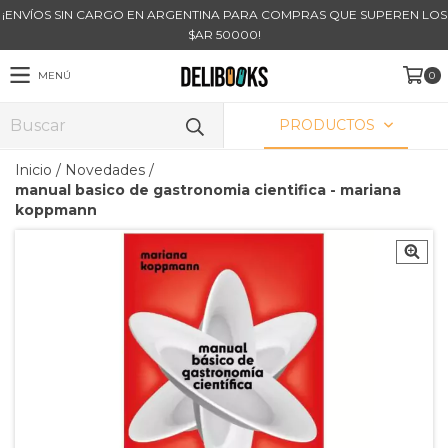
¡ENVÍOS SIN CARGO EN ARGENTINA PARA COMPRAS QUE SUPEREN LOS
$AR 50000!
MENÚ
0
PRODUCTOS
Inicio
/
Novedades
/
manual basico de gastronomia cientifica - mariana
koppmann