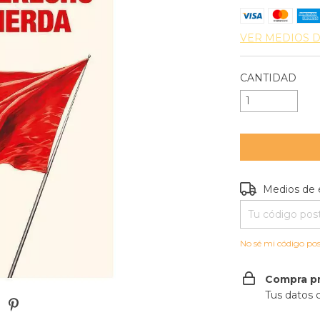
VER MEDIOS 
CANTIDAD
Entregas para e
Medios de 
No sé mi código pos
Compra p
Tus datos 