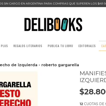
ÍOS SIN CARGO EN ARGENTINA PARA COMPRAS QUE SUPEREN LOS $AR 5
 PLUS
REGALOS LITERARIOS
PUBLICA TU LIBRO
EDITORIALES
CA
echo de izquierda - roberto gargarella
MANIFIE
IZQUIER
$28.8
12
CUOTAS DE