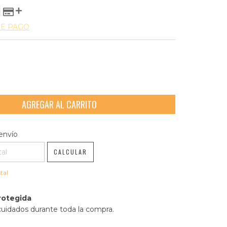
DE PAGO
l CP:
CAMBIAR CP
envío
CALCULAR
tal
rotegida
cuidados durante toda la compra.