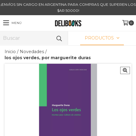
¡ENVÍOS SIN CARGO EN ARGENTINA PARA COMPRAS QUE SUPEREN LOS
$AR 50000!
MENÚ
0
PRODUCTOS
Inicio
/
Novedades
/
los ojos verdes, por marguerite duras