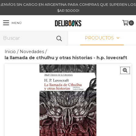
¡ENVÍOS SIN CARGO EN ARGENTINA PARA COMPRAS QUE SUPEREN LOS
$AR 50000!
MENÚ
0
PRODUCTOS
Inicio
/
Novedades
/
la llamada de cthulhu y otras historias - h.p. lovecraft