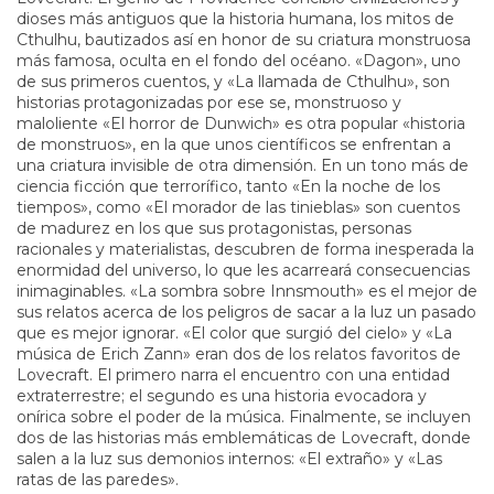
dioses más antiguos que la historia humana, los mitos de
Cthulhu, bautizados así en honor de su criatura monstruosa
más famosa, oculta en el fondo del océano. «Dagon», uno
de sus primeros cuentos, y «La llamada de Cthulhu», son
historias protagonizadas por ese se, monstruoso y
maloliente «El horror de Dunwich» es otra popular «historia
de monstruos», en la que unos científicos se enfrentan a
una criatura invisible de otra dimensión. En un tono más de
ciencia ficción que terrorífico, tanto «En la noche de los
tiempos», como «El morador de las tinieblas» son cuentos
de madurez en los que sus protagonistas, personas
racionales y materialistas, descubren de forma inesperada la
enormidad del universo, lo que les acarreará consecuencias
inimaginables. «La sombra sobre Innsmouth» es el mejor de
sus relatos acerca de los peligros de sacar a la luz un pasado
que es mejor ignorar. «El color que surgió del cielo» y «La
música de Erich Zann» eran dos de los relatos favoritos de
Lovecraft. El primero narra el encuentro con una entidad
extraterrestre; el segundo es una historia evocadora y
onírica sobre el poder de la música. Finalmente, se incluyen
dos de las historias más emblemáticas de Lovecraft, donde
salen a la luz sus demonios internos: «El extraño» y «Las
ratas de las paredes».