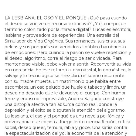
LA LESBIANA, EL OSO Y EL PONQUE ¿Qué pasa cuando
el deseo se vuelve un recurso extractivo? ¿Y el cuerpo, un
territorio colonizado por la mirada digital? Lucas es escritora,
lesbiana y proveedora de experiencias. Una estrella del
Simulador de Vida Orgánica. Sus romances, sus crisis, sus
peleas y sus ponqués son vendidos al público hambriento
de emociones. Pero cuando la pasión se vuelve repetición y
el deseo, algoritmo, corre el riesgo de ser olvidada. Para
mantenerse visible, debe volver a sentir. Reconvertir su vida
en mercancía. En ese retorno al drama vital, lo doméstico, lo
salvaje y lo tecnológico se mezclan: un sueño recurrente
con su madre muerta, un matrimonio que habita entre
escombros, un oso peludo que huele a tabaco y limón, un
deseo no deseado que le devuelve el cuerpo. Con humor
feroz y erotismo imprevisible, Andrea Salgado construye
una distopía afectiva tan absurda como real, donde la
depresión y el éxito se disputan la atención del algoritmo.
La lesbiana, el oso y el ponqué es una novela polifónica y
provocadora que cocina a fuego lento ciencia ficción, crítica
social, deseo queer, ternura, rabia y goce. Una sátira contra
la espectacularización del yo, la economía de la atención y