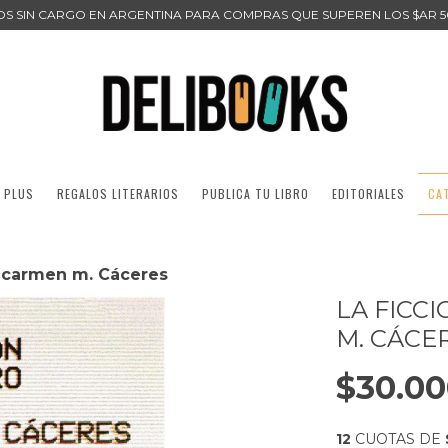
ÍOS SIN CARGO EN ARGENTINA PARA COMPRAS QUE SUPEREN LOS $AR 5
 PLUS
REGALOS LITERARIOS
PUBLICA TU LIBRO
EDITORIALES
CA
 - carmen m. Cáceres
LA FICC
M. CÁCE
$30.0
12
CUOTAS DE