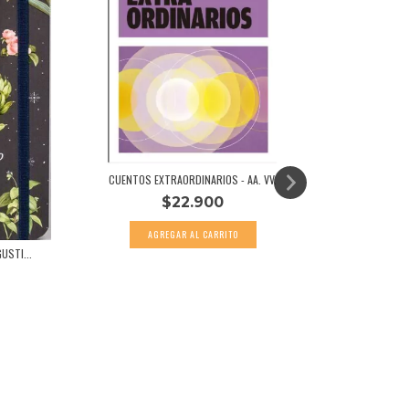
CUENTOS EXTRAORDINARIOS - AA. VV.
$22.900
USTI...
LA HISTO