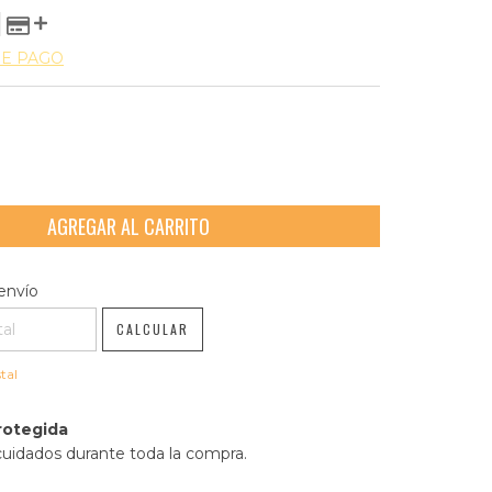
DE PAGO
l CP:
CAMBIAR CP
envío
CALCULAR
tal
rotegida
cuidados durante toda la compra.