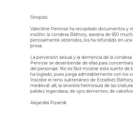
Sinopsis:
Valentine Penrose ha recopilado documentos y re
insólito: la condesa Báthory, asesina de 650 mucha
penosamente obtenidos, los ha refundido en un
prosa.
La perversión sexual y la demencia de la condesa
Penrose se desentiende de ellas para concentrars
del personaje. No es fácil mostrar esta suerte de 
ha logrado, pues juega admirablemente con los val
Inscribe el reino subterráneo de Erzsébet Báthory e
medieval: allí, la siniestra hermosura de las criat
palidez legendaria, de ojos dementes, de cabellos
Alejandra Pizarnik