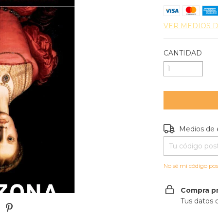
VER MEDIOS 
CANTIDAD
Entregas para e
Medios de 
No sé mi código pos
Compra p
Tus datos 