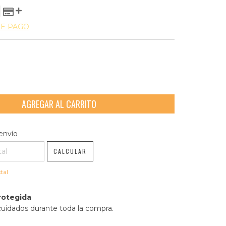
DE PAGO
l CP:
CAMBIAR CP
envío
CALCULAR
tal
rotegida
cuidados durante toda la compra.