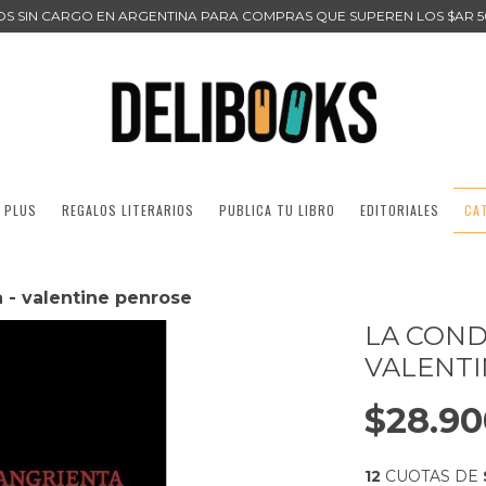
ÍOS SIN CARGO EN ARGENTINA PARA COMPRAS QUE SUPEREN LOS $AR 5
 PLUS
REGALOS LITERARIOS
PUBLICA TU LIBRO
EDITORIALES
CA
 - valentine penrose
LA COND
VALENTI
$28.90
12
CUOTAS DE