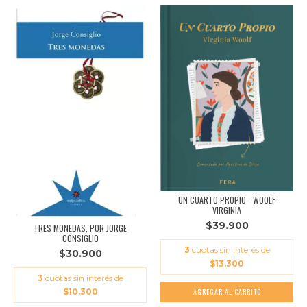
UN CUARTO PROPIO - WOOLF
VIRGINIA
$39.900
TRES MONEDAS, POR JORGE
CONSIGLIO
3
cuotas sin interés de
$30.900
$13.300
3
cuotas sin interés de
$10.300