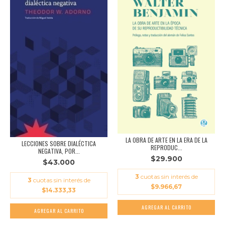
LA OBRA DE ARTE EN LA ERA DE LA
LECCIONES SOBRE DIALÉCTICA
REPRODUC...
NEGATIVA, POR...
$29.900
$43.000
3
cuotas sin interés de
3
cuotas sin interés de
$9.966,67
$14.333,33