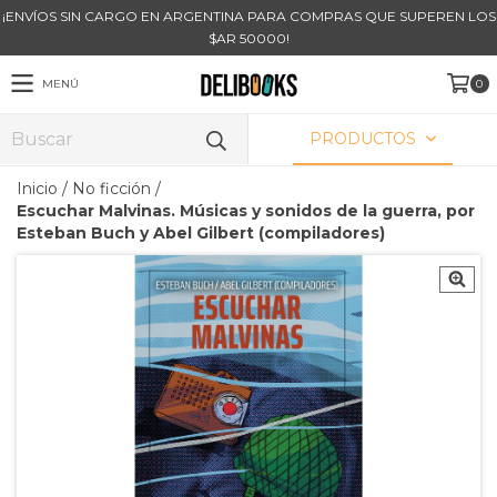
¡ENVÍOS SIN CARGO EN ARGENTINA PARA COMPRAS QUE SUPEREN LOS
$AR 50000!
MENÚ
0
PRODUCTOS
Inicio
/
No ficción
/
Escuchar Malvinas. Músicas y sonidos de la guerra, por
Esteban Buch y Abel Gilbert (compiladores)