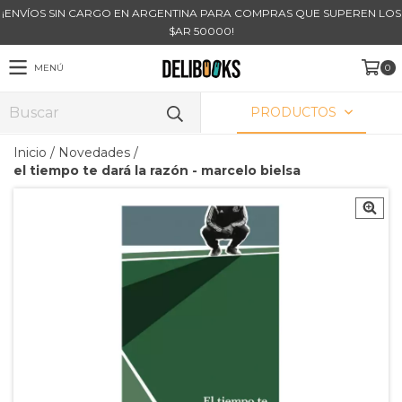
¡ENVÍOS SIN CARGO EN ARGENTINA PARA COMPRAS QUE SUPEREN LOS
$AR 50000!
MENÚ
0
PRODUCTOS
Inicio
/
Novedades
/
el tiempo te dará la razón - marcelo bielsa