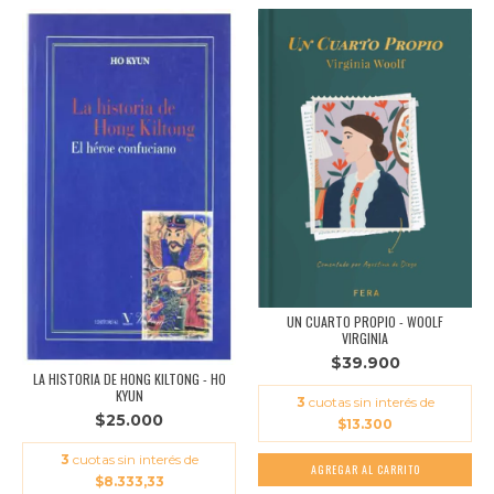
UN CUARTO PROPIO - WOOLF
VIRGINIA
$39.900
LA HISTORIA DE HONG KILTONG - HO
KYUN
3
cuotas sin interés de
$25.000
$13.300
3
cuotas sin interés de
$8.333,33