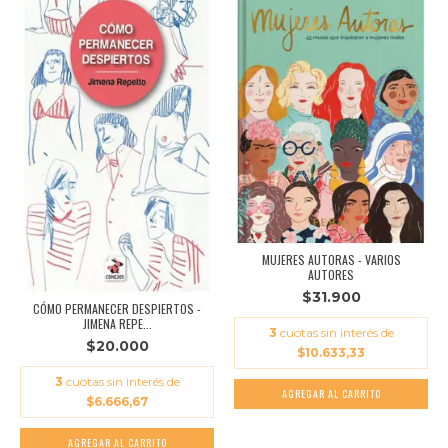
MUJERES AUTORAS - VARIOS
AUTORES
$31.900
CÓMO PERMANECER DESPIERTOS -
JIMENA REPE...
3
cuotas sin interés de
$20.000
$10.633,33
3
cuotas sin interés de
$6.666,67