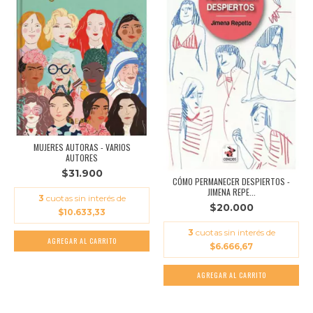
MUJERES AUTORAS - VARIOS
AUTORES
$31.900
CÓMO PERMANECER DESPIERTOS -
JIMENA REPE...
3
cuotas sin interés de
$20.000
$10.633,33
3
cuotas sin interés de
$6.666,67