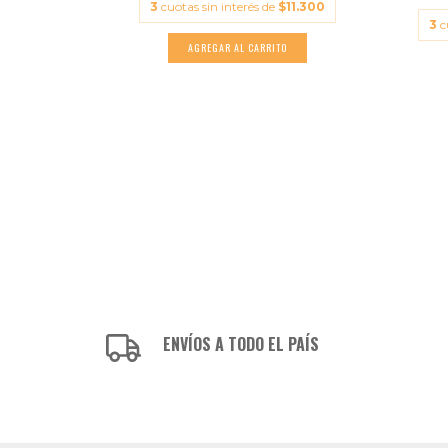
3
cuotas sin interés de
$11.300
ONARDO OYO...
3
c
14.300
ENVÍOS A TODO EL PAÍS