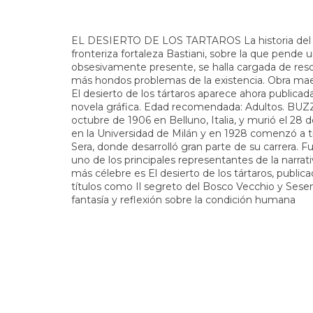
EL DESIERTO DE LOS TARTAROS La historia del ofi
fronteriza fortaleza Bastiani, sobre la que pend
obsesivamente presente, se halla cargada de res
más hondos problemas de la existencia. Obra maestra
El desierto de los tártaros aparece ahora publica
novela gráfica. Edad recomendada: Adultos. BUZZ
octubre de 1906 en Belluno, Italia, y murió el 28
en la Universidad de Milán y en 1928 comenzó a tr
Sera, donde desarrolló gran parte de su carrera. F
uno de los principales representantes de la narrativ
más célebre es El desierto de los tártaros, publ
títulos como Il segreto del Bosco Vecchio y Sesen
fantasía y reflexión sobre la condición humana