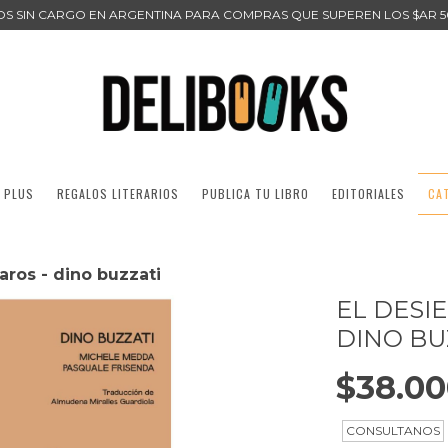
ÍOS SIN CARGO EN ARGENTINA PARA COMPRAS QUE SUPEREN LOS $AR 5
 PLUS
REGALOS LITERARIOS
PUBLICA TU LIBRO
EDITORIALES
CA
taros - dino buzzati
EL DESI
DINO BU
$38.0