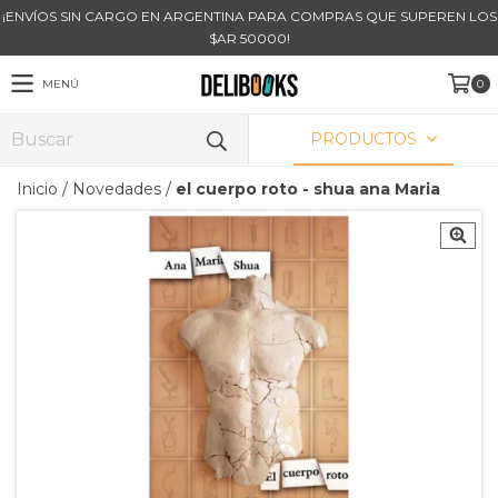
¡ENVÍOS SIN CARGO EN ARGENTINA PARA COMPRAS QUE SUPEREN LOS
$AR 50000!
MENÚ
0
PRODUCTOS
Inicio
/
Novedades
/
el cuerpo roto - shua ana Maria