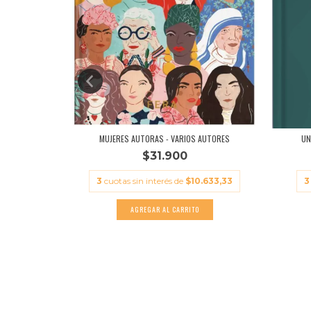
 - AGUSTI...
MUJERES AUTORAS - VARIOS AUTORES
UN
$31.900
11.300
3
cuotas sin interés de
$10.633,33
3