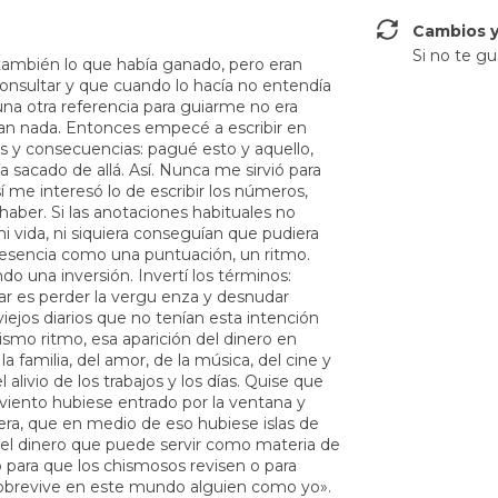
Cambios y
Si no te gu
mbién lo que había ganado, pero eran
nsultar y que cuando lo hacía no entendía
na otra referencia para guiarme no era
ían nada. Entonces empecé a escribir en
as y consecuencias: pagué esto y aquello,
 sacado de allá. Así. Nunca me sirvió para
í me interesó lo de escribir los números,
 haber. Si las anotaciones habituales no
i vida, ni siquiera conseguían que pudiera
 presencia como una puntuación, un ritmo.
do una inversión. Invertí los términos:
ar es perder la vergu enza y desnudar
iejos diarios que no tenían esta intención
smo ritmo, esa aparición del dinero en
a familia, del amor, de la música, del cine y
livio de los trabajos y los días. Quise que
viento hubiese entrado por la ventana y
iera, que en medio de eso hubiese islas de
el dinero que puede servir como materia de
o para que los chismosos revisen o para
obrevive en este mundo alguien como yo».