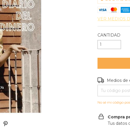
VER MEDIOS 
CANTIDAD
Entregas para e
Medios de 
No sé mi código pos
Compra p
Tus datos 