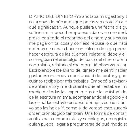
DIARIO DEL DINERO «Yo anotaba mis gastos y ta
columnas de números que pocas veces volvía a co
qué significaban. Aunque pusiera una fecha o algu
suficiente, al poco tiempo esos datos no me dec
prosa, con todo el recorrido del dinero y sus caus
me pagaron tal cosa y con eso repuse lo que había
ordenarme ni para hacer un cálculo de algo pero s
hacer escritura de las cuentas, relatar el debe y el
conseguían retener algo del paso del dinero por m
controlarlo, relatarlo sí me permitió observar su
Escribiendo este Diario del dinero me sentí hacien
gastar es una nueva oportunidad de contar y gan
cuánto recibo por mis trabajos. Empecé a revisar v
de antemano y me di cuenta que ahí estaba el mi
medio de todas las experiencias de la amistad, de l
de la escritura misma, acompañando el agobio y el a
las entradas estuvieran desordenadas como si un 
volado las hojas. Y, como si de verdad esto suced
orden cronológico también. Una forma de contar 
análisis para economistas y sociólogos, un registr
quien pueda llegar a preguntarse de qué modo s