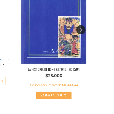
CUENTO
3
cuota
LIO
LA HISTORIA DE HONG KILTONG - HO KYUN
$25.000
00
3
cuotas sin interés de
$8.333,33