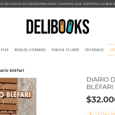
ÍOS SIN CARGO EN ARGENTINA PARA COMPRAS QUE SUPEREN LOS $AR 5
 PLUS
REGALOS LITERARIOS
PUBLICA TU LIBRO
EDITORIALES
CA
ario bléfari
DIARIO 
BLÉFARI
$32.00
3
CUOTAS SI