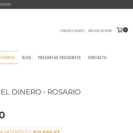
0000!
0
CREAR CUENTA
INICIAR SESIÓN
TEGORÍAS
BLOG
PREGUNTAS FRECUENTES
CONTACTO
DEL DINERO - ROSARIO
0
N INTERÉS DE
$10.666,67