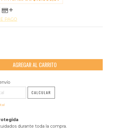
DE PAGO
l CP:
CAMBIAR CP
envío
CALCULAR
tal
rotegida
cuidados durante toda la compra.