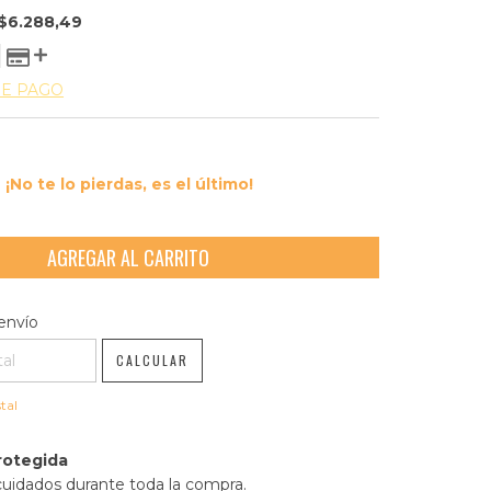
$6.288,49
DE PAGO
¡No te lo pierdas, es el último!
l CP:
CAMBIAR CP
envío
CALCULAR
tal
rotegida
cuidados durante toda la compra.