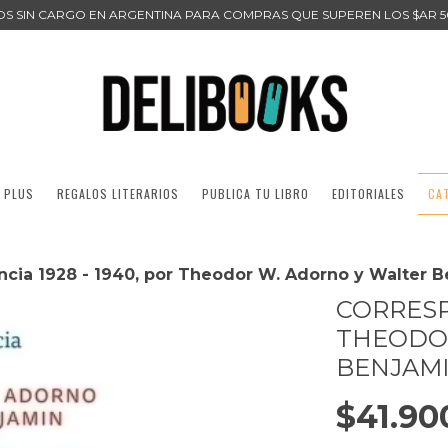
ÍOS SIN CARGO EN ARGENTINA PARA COMPRAS QUE SUPEREN LOS $AR 5
 PLUS
REGALOS LITERARIOS
PUBLICA TU LIBRO
EDITORIALES
CA
cia 1928 - 1940, por Theodor W. Adorno y Walter 
CORRESP
THEODO
BENJAM
$41.90