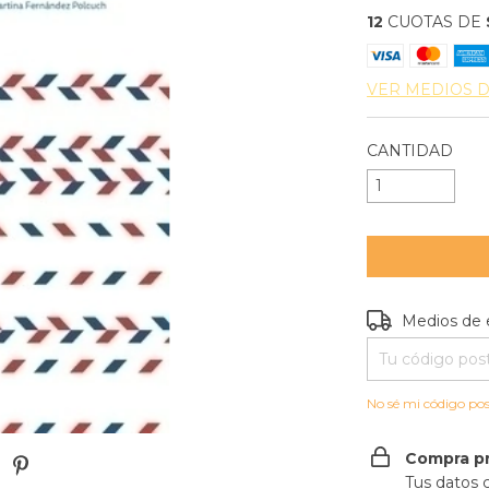
12
CUOTAS DE
VER MEDIOS 
CANTIDAD
Entregas para e
Medios de 
No sé mi código pos
Compra p
Tus datos 