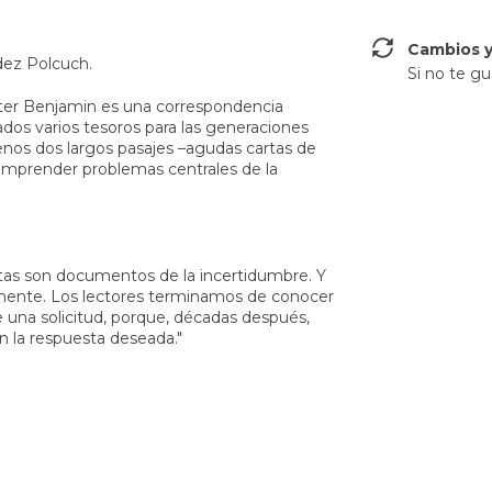
Cambios y
dez Polcuch.
Si no te gu
ter Benjamin es una correspondencia
ados varios tesoros para las generaciones
enos dos largos pasajes –agudas cartas de
omprender problemas centrales de la
artas son documentos de la incertidumbre. Y
amente. Los lectores terminamos de conocer
e una solicitud, porque, décadas después,
 la respuesta deseada."