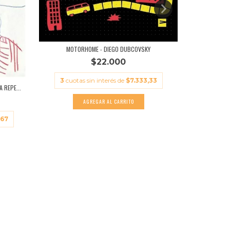
MOTORHOME - DIEGO DUBCOVSKY
$22.000
UNA MÚ
3
cuotas sin interés de
$7.333,33
 REPE...
3
cuota
,67