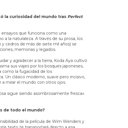
tó la curiosidad del mundo tras
Perfect
de ensayos que funciona como una
 a la naturaleza. A través de su prosa, los
ki y cedros de más de siete mil años) se
ciones, memorias y legados.
dar y agradecer a la tierra, Koda Aya cultivó
lasma sus viajes por los bosques japoneses,
 como la fugacidad de los
a. Un clásico moderno, suave pero incisivo,
er a mirar el mundo con otros ojos.
rosa sigue siendo asombrosamente fresca».
es de todo el mundo?
nsibilidad de la película de Wim Wenders y
ste texto te transportará directo a esa