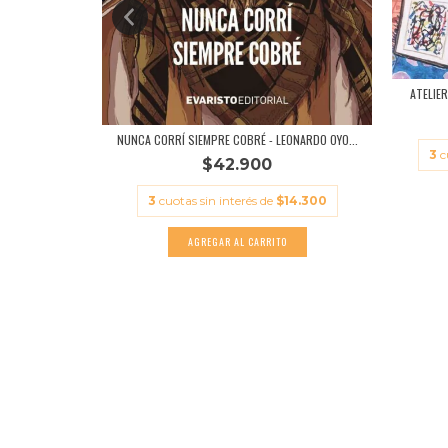
 - AGUSTI...
ATELIE
11.300
NUNCA CORRÍ SIEMPRE COBRÉ - LEONARDO OYO...
3
c
$42.900
3
cuotas sin interés de
$14.300