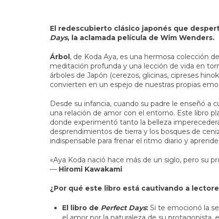
El redescubierto clásico japonés que desper
Days
, la aclamada película de Wim Wenders.
Árbol
, de Koda Aya, es una hermosa colección 
meditación profunda y una lección de vida en torno
árboles de Japón (cerezos, glicinas, cipreses hino
convierten en un espejo de nuestras propias emo
Desde su infancia, cuando su padre le enseñó a cui
una relación de amor con el entorno. Este libro p
donde experimentó tanto la belleza imperecedera
desprendimientos de tierra y los bosques de ceniz
indispensable para frenar el ritmo diario y aprend
«Aya Koda nació hace más de un siglo, pero su p
—
Hiromi Kawakami
¿Por qué este libro está cautivando a lector
El libro de
Perfect Days
:
Si te emocionó la se
el amor por la naturaleza de su protagonista, e