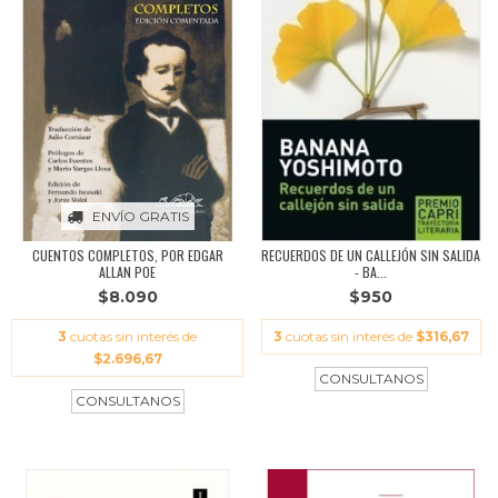
ENVÍO GRATIS
CUENTOS COMPLETOS, POR EDGAR
RECUERDOS DE UN CALLEJÓN SIN SALIDA
ALLAN POE
- BA...
$8.090
$950
3
cuotas sin interés de
3
cuotas sin interés de
$316,67
$2.696,67