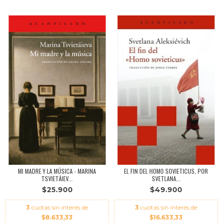
MI MADRE Y LA MÚSICA - MARINA
EL FIN DEL HOMO SOVIETICUS, POR
TSVIETÁIEV...
SVETLANA...
$25.900
$49.900
3
cuotas sin interés de
3
cuotas sin interés de
$8.633,33
$16.633,33