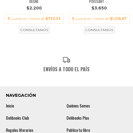
BÊGNÉ
POISSANT -...
$2.200
$3.650
3
cuotas sin interés de
$733,33
3
cuotas sin interés de
$1.216,67
ENVÍOS A TODO EL PAÍS
NAVEGACIÓN
Inicio
Quiénes Somos
Delibooks Club
Delibooks Plus
Regalos literarios
Publica tu libro