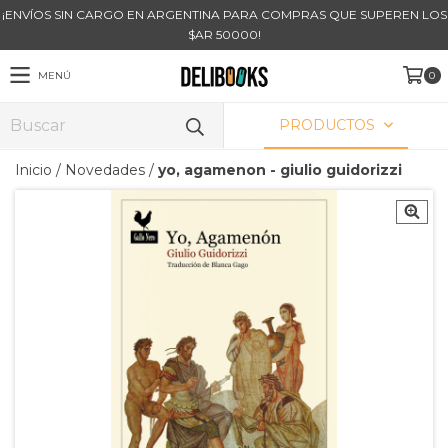
¡ENVÍOS SIN CARGO EN ARGENTINA PARA COMPRAS QUE SUPEREN LOS
$AR 50000!
MENÚ
0
PRODUCTOS
Inicio
/
Novedades
/
yo, agamenon - giulio guidorizzi