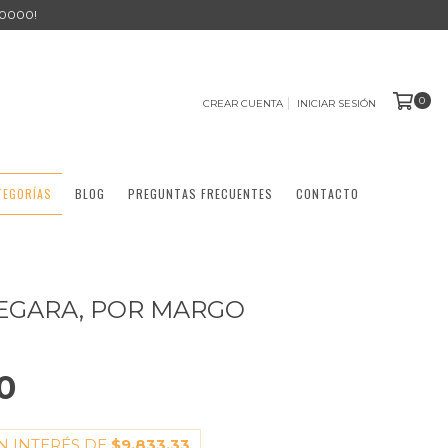
0000!
0
CREAR CUENTA
INICIAR SESIÓN
TEGORÍAS
BLOG
PREGUNTAS FRECUENTES
CONTACTO
LEGARA, POR MARGO
0
N INTERÉS DE
$9.833,33