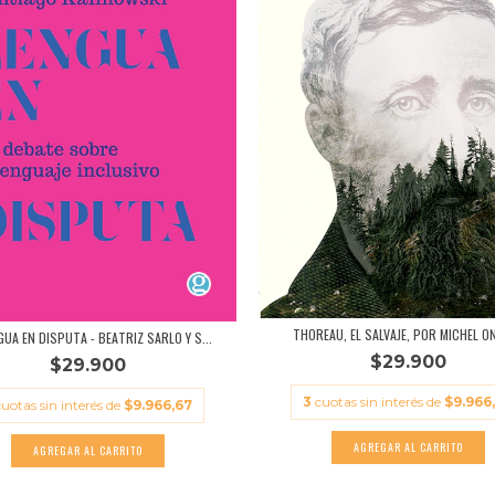
THOREAU, EL SALVAJE, POR MICHEL O
GUA EN DISPUTA - BEATRIZ SARLO Y S...
$29.900
$29.900
3
cuotas sin interés de
$9.966
cuotas sin interés de
$9.966,67