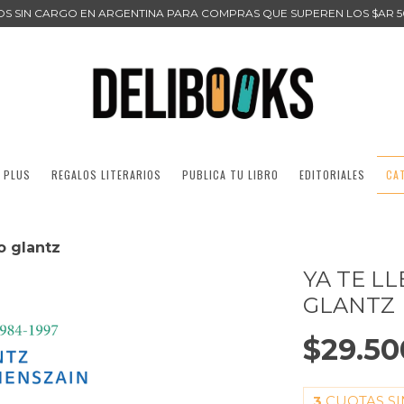
ÍOS SIN CARGO EN ARGENTINA PARA COMPRAS QUE SUPEREN LOS $AR 5
 PLUS
REGALOS LITERARIOS
PUBLICA TU LIBRO
EDITORIALES
CA
o glantz
YA TE L
GLANTZ
$29.50
3
CUOTAS SI