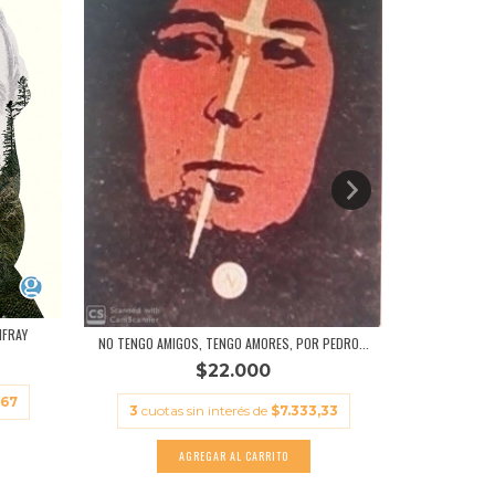
NFRAY
CAMIN
NO TENGO AMIGOS, TENGO AMORES, POR PEDRO...
$22.000
,67
3
cuota
3
cuotas sin interés de
$7.333,33