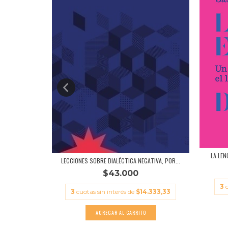
 SLOTERDIJK
LA LEN
LECCIONES SOBRE DIALÉCTICA NEGATIVA, POR...
$43.000
.966,67
3
3
cuotas sin interés de
$14.333,33