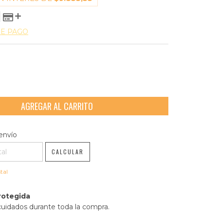
DE PAGO
l CP:
CAMBIAR CP
envío
CALCULAR
tal
rotegida
cuidados durante toda la compra.