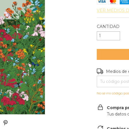
VER MEDIOS 
CANTIDAD
Entregas para e
Medios de 
No sé mi código pos
Compra p
Tus datos 
Cambios y