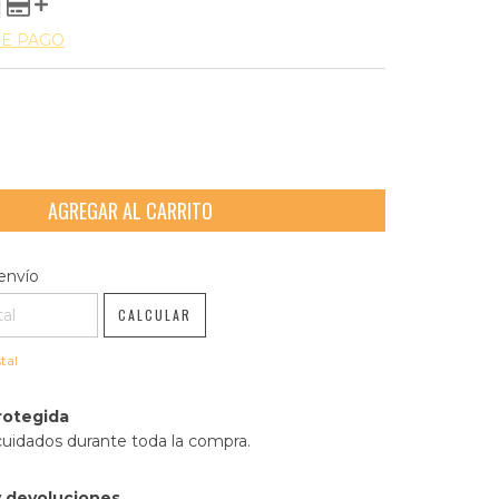
DE PAGO
l CP:
CAMBIAR CP
envío
CALCULAR
tal
rotegida
cuidados durante toda la compra.
 devoluciones