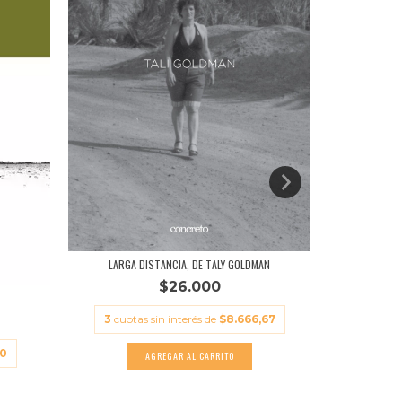
LARGA DISTANCIA, DE TALY GOLDMAN
EL LIBRO D
$26.000
3
cuotas sin interés de
$8.666,67
3
cuot
0