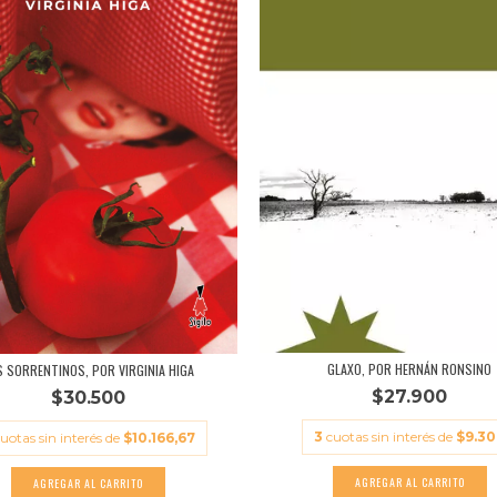
GLAXO, POR HERNÁN RONSINO
S SORRENTINOS, POR VIRGINIA HIGA
$27.900
$30.500
3
cuotas sin interés de
$9.30
uotas sin interés de
$10.166,67