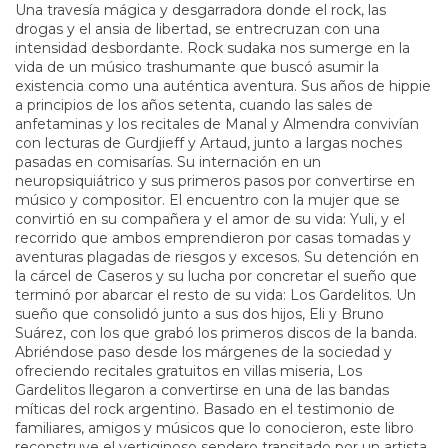
Una travesía mágica y desgarradora donde el rock, las
drogas y el ansia de libertad, se entrecruzan con una
intensidad desbordante. Rock sudaka nos sumerge en la
vida de un músico trashumante que buscó asumir la
existencia como una auténtica aventura. Sus años de hippie
a principios de los años setenta, cuando las sales de
anfetaminas y los recitales de Manal y Almendra convivían
con lecturas de Gurdjieff y Artaud, junto a largas noches
pasadas en comisarías. Su internación en un
neuropsiquiátrico y sus primeros pasos por convertirse en
músico y compositor. El encuentro con la mujer que se
convirtió en su compañera y el amor de su vida: Yuli, y el
recorrido que ambos emprendieron por casas tomadas y
aventuras plagadas de riesgos y excesos. Su detención en
la cárcel de Caseros y su lucha por concretar el sueño que
terminó por abarcar el resto de su vida: Los Gardelitos. Un
sueño que consolidó junto a sus dos hijos, Eli y Bruno
Suárez, con los que grabó los primeros discos de la banda.
Abriéndose paso desde los márgenes de la sociedad y
ofreciendo recitales gratuitos en villas miseria, Los
Gardelitos llegaron a convertirse en una de las bandas
míticas del rock argentino. Basado en el testimonio de
familiares, amigos y músicos que lo conocieron, este libro
reconstruye el vertiginoso sendero transitado por un artista