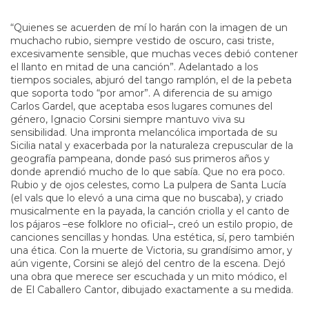
“Quienes se acuerden de mí lo harán con la imagen de un
muchacho rubio, siempre vestido de oscuro, casi triste,
excesivamente sensible, que muchas veces debió contener
el llanto en mitad de una canción”. Adelantado a los
tiempos sociales, abjuró del tango ramplón, el de la pebeta
que soporta todo “por amor”. A diferencia de su amigo
Carlos Gardel, que aceptaba esos lugares comunes del
género, Ignacio Corsini siempre mantuvo viva su
sensibilidad. Una impronta melancólica importada de su
Sicilia natal y exacerbada por la naturaleza crepuscular de la
geografía pampeana, donde pasó sus primeros años y
donde aprendió mucho de lo que sabía. Que no era poco.
Rubio y de ojos celestes, como La pulpera de Santa Lucía
(el vals que lo elevó a una cima que no buscaba), y criado
musicalmente en la payada, la canción criolla y el canto de
los pájaros –ese folklore no oficial–, creó un estilo propio, de
canciones sencillas y hondas. Una estética, sí, pero también
una ética. Con la muerte de Victoria, su grandísimo amor, y
aún vigente, Corsini se alejó del centro de la escena. Dejó
una obra que merece ser escuchada y un mito módico, el
de El Caballero Cantor, dibujado exactamente a su medida.