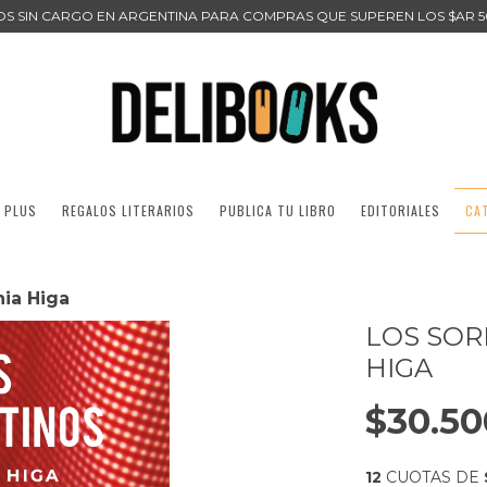
ÍOS SIN CARGO EN ARGENTINA PARA COMPRAS QUE SUPEREN LOS $AR 5
 PLUS
REGALOS LITERARIOS
PUBLICA TU LIBRO
EDITORIALES
CA
nia Higa
LOS SOR
HIGA
$30.50
12
CUOTAS DE