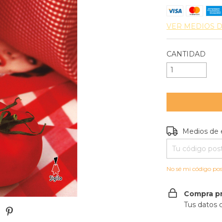
VER MEDIOS 
CANTIDAD
Entregas para e
Medios de 
No sé mi código pos
Compra p
Tus datos 