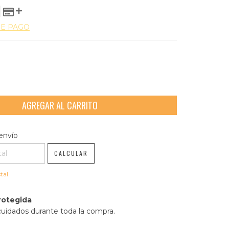
DE PAGO
l CP:
CAMBIAR CP
envío
CALCULAR
tal
rotegida
cuidados durante toda la compra.