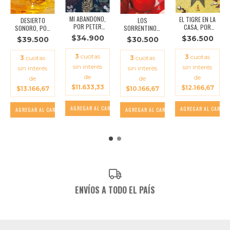
MI ABANDONO,
EL TIGRE EN LA
LOS
DESIERTO
POR PETER
CASA, POR
SORRENTINOS,
SONORO, POR
ROCK
CARL VAN
POR VIRGINIA
VALERIA
$34.900
$36.500
$30.500
$39.500
VECHTE...
HIGA
LUISELLI
3
cuotas
3
cuotas
3
cuotas
3
cuotas
sin interés
sin interés
sin interés
sin interés
de
de
de
de
$11.633,33
$12.166,67
$10.166,67
$13.166,67
ENVÍOS A TODO EL PAÍS