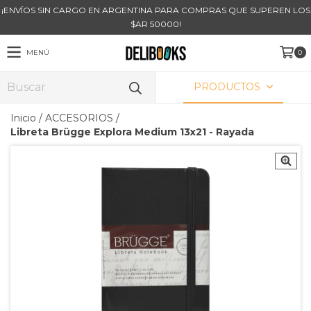
¡ENVÍOS SIN CARGO EN ARGENTINA PARA COMPRAS QUE SUPEREN LOS
$AR 50000!
MENÚ
0
PRODUCTOS
Inicio
/
ACCESORIOS
/
Libreta Brügge Explora Medium 13x21 - Rayada