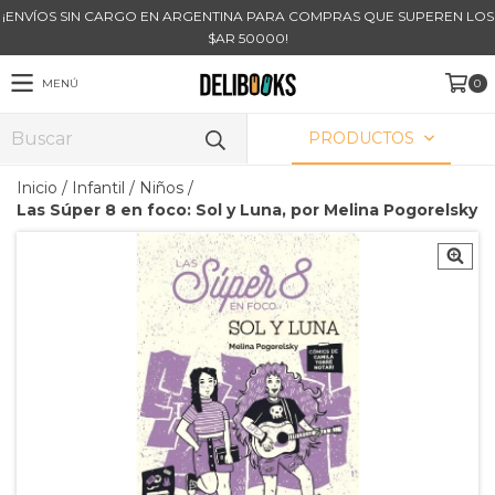
¡ENVÍOS SIN CARGO EN ARGENTINA PARA COMPRAS QUE SUPEREN LOS
$AR 50000!
MENÚ
0
PRODUCTOS
Inicio
/
Infantil
/
Niños
/
Las Súper 8 en foco: Sol y Luna, por Melina Pogorelsky