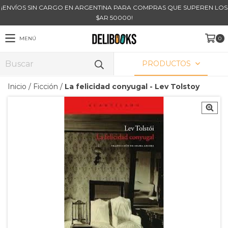
¡ENVÍOS SIN CARGO EN ARGENTINA PARA COMPRAS QUE SUPEREN LOS
$AR 50000!
MENÚ
0
PRODUCTOS
Inicio
/
Ficción
/
La felicidad conyugal - Lev Tolstoy